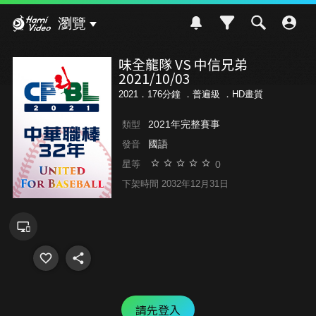
Hami Video
瀏覽
味全龍隊 VS 中信兄弟
2021/10/03
2021．176分鐘 ．
普遍級
．HD畫質
2021年完整賽事
類型
國語
發音
0
星等
下架時間 2032年12月31日
請先登入