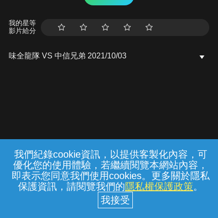
我的星等
影片給分
味全龍隊 VS 中信兄弟 2021/10/03
我們紀錄cookie資訊，以提供客製化內容，可
{{notifyMsg}}
優化您的使用體驗，若繼續閱覽本網站內容，
常見問題
線上客服
服務條款
隱私權保護
即表示您同意我們使用cookies。更多關於隱私
保護資訊，請閱覽我們的
隱私權保護政策
。
中華電信股份有限公司個人家庭分公司
(統一編號：96979949) © 2026