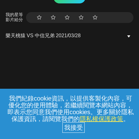
我的星等
影片給分
樂天桃猿 VS 中信兄弟 2021/03/28
我們紀錄cookie資訊，以提供客製化內容，可
{{notifyMsg}}
優化您的使用體驗，若繼續閱覽本網站內容，
常見問題
線上客服
服務條款
隱私權保護
即表示您同意我們使用cookies。更多關於隱私
保護資訊，請閱覽我們的
隱私權保護政策
。
中華電信股份有限公司個人家庭分公司
(統一編號：96979949) © 2026