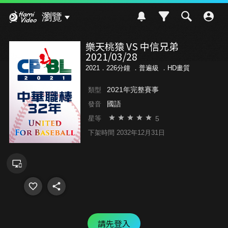
Hami Video
瀏覽
樂天桃猿 VS 中信兄弟
2021/03/28
2021．226分鐘 ．
普遍級
．HD畫質
2021年完整賽事
類型
國語
發音
5
星等
下架時間 2032年12月31日
請先登入