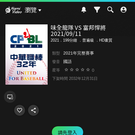
Hami Video
瀏覽
味全龍隊 VS 富邦悍將
2021/09/11
2021．199分鐘 ．
普遍級
．HD畫質
2021年完整賽事
類型
國語
發音
0
星等
下架時間 2032年12月31日
請先登入