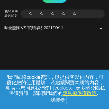
我的星等
影片給分
味全龍隊 VS 富邦悍將 2021/09/11
我們紀錄cookie資訊，以提供客製化內容，可
{{notifyMsg}}
優化您的使用體驗，若繼續閱覽本網站內容，
常見問題
線上客服
服務條款
隱私權保護
即表示您同意我們使用cookies。更多關於隱私
保護資訊，請閱覽我們的
隱私權保護政策
。
中華電信股份有限公司個人家庭分公司
(統一編號：96979949) © 2026