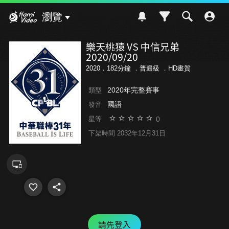
Hami Video
瀏覽
樂天桃猿 VS 中信兄弟
2020/09/20
2020．182分鐘 ．
普遍級
．HD畫質
2020年完整賽事
類型
國語
發音
0
星等
下架時間 2032年12月31日
請先登入