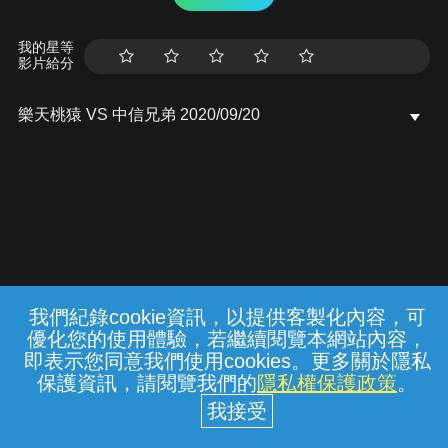
我的星等
影片給分
樂天桃猿 VS 中信兄弟 2020/09/20
我們紀錄cookie資訊，以提供客製化內容，可
{{notifyMsg}}
優化您的使用體驗，若繼續閱覽本網站內容，
常見問題
線上客服
服務條款
隱私權保護
即表示您同意我們使用cookies。更多關於隱私
保護資訊，請閱覽我們的
隱私權保護政策
。
中華電信股份有限公司個人家庭分公司
(統一編號：96979949) © 2026