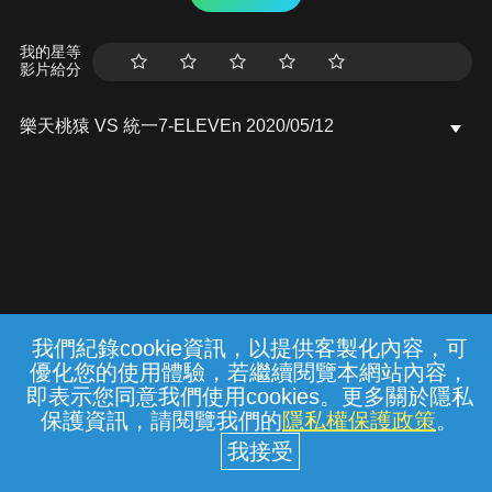
我的星等
影片給分
樂天桃猿 VS 統一7-ELEVEn 2020/05/12
我們紀錄cookie資訊，以提供客製化內容，可
{{notifyMsg}}
優化您的使用體驗，若繼續閱覽本網站內容，
常見問題
線上客服
服務條款
隱私權保護
即表示您同意我們使用cookies。更多關於隱私
保護資訊，請閱覽我們的
隱私權保護政策
。
中華電信股份有限公司個人家庭分公司
(統一編號：96979949) © 2026