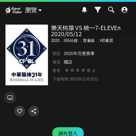
Hami Video
瀏覽
樂天桃猿 VS 統一7-ELEVEn
2020/05/12
2020．265分鐘 ．
普遍級
．HD畫質
2020年完整賽事
類型
國語
發音
0
星等
下架時間 2032年12月31日
請先登入