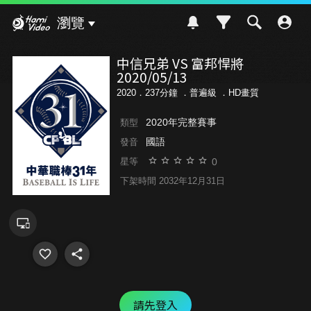
Hami Video
瀏覽
中信兄弟 VS 富邦悍將
2020/05/13
2020．237分鐘 ．
普遍級
．HD畫質
2020年完整賽事
類型
國語
發音
0
星等
下架時間 2032年12月31日
請先登入