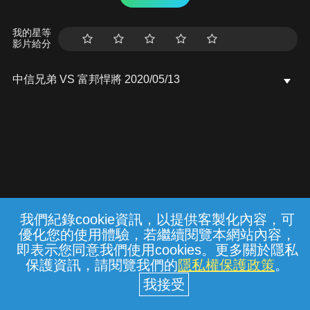
我的星等
影片給分
中信兄弟 VS 富邦悍將 2020/05/13
我們紀錄cookie資訊，以提供客製化內容，可
{{notifyMsg}}
優化您的使用體驗，若繼續閱覽本網站內容，
常見問題
線上客服
服務條款
隱私權保護
即表示您同意我們使用cookies。更多關於隱私
保護資訊，請閱覽我們的
隱私權保護政策
。
中華電信股份有限公司個人家庭分公司
(統一編號：96979949) © 2026