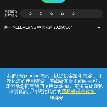
我的星等
影片給分
統一7-ELEVEn VS 中信兄弟 2020/03/04
我們紀錄cookie資訊，以提供客製化內容，可
{{notifyMsg}}
優化您的使用體驗，若繼續閱覽本網站內容，
常見問題
線上客服
服務條款
隱私權保護
即表示您同意我們使用cookies。更多關於隱私
保護資訊，請閱覽我們的
隱私權保護政策
。
中華電信股份有限公司個人家庭分公司
(統一編號：96979949) © 2026