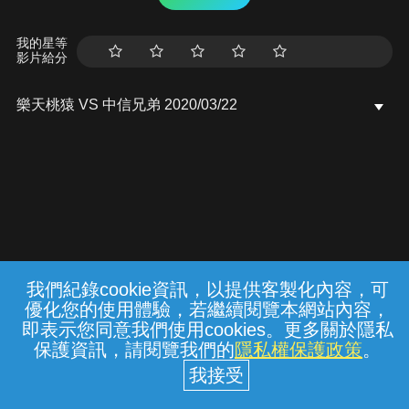
我的星等
影片給分
樂天桃猿 VS 中信兄弟 2020/03/22
我們紀錄cookie資訊，以提供客製化內容，可
{{notifyMsg}}
優化您的使用體驗，若繼續閱覽本網站內容，
常見問題
線上客服
服務條款
隱私權保護
即表示您同意我們使用cookies。更多關於隱私
保護資訊，請閱覽我們的
隱私權保護政策
。
中華電信股份有限公司個人家庭分公司
(統一編號：96979949) © 2026