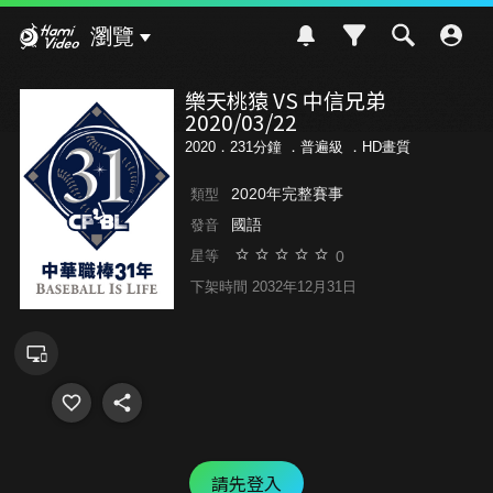
Hami Video
瀏覽
樂天桃猿 VS 中信兄弟
2020/03/22
2020．231分鐘 ．
普遍級
．HD畫質
2020年完整賽事
類型
國語
發音
0
星等
下架時間 2032年12月31日
請先登入