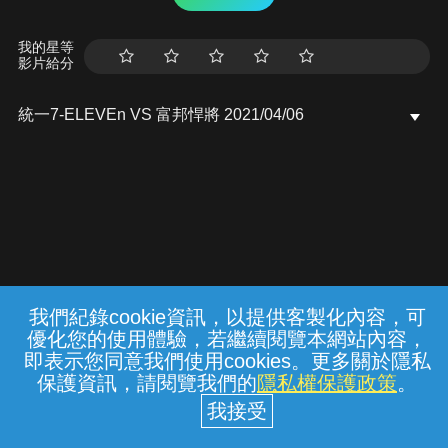
我的星等
影片給分
統一7-ELEVEn VS 富邦悍將 2021/04/06
我們紀錄cookie資訊，以提供客製化內容，可
{{notifyMsg}}
優化您的使用體驗，若繼續閱覽本網站內容，
常見問題
線上客服
服務條款
隱私權保護
即表示您同意我們使用cookies。更多關於隱私
保護資訊，請閱覽我們的
隱私權保護政策
。
中華電信股份有限公司個人家庭分公司
(統一編號：96979949) © 2026