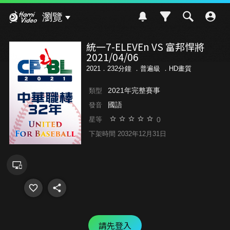
Hami Video
瀏覽
統一7-ELEVEn VS 富邦悍將
2021/04/06
2021．232分鐘 ．
普遍級
．HD畫質
2021年完整賽事
類型
國語
發音
0
星等
下架時間 2032年12月31日
請先登入