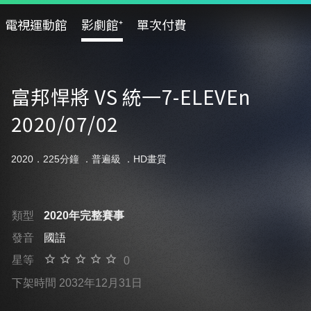
電視運動館
影劇館⁺
單次付費
富邦悍將 VS 統一7-ELEVEn
2020/07/02
2020．225分鐘 ．
普遍級
．HD畫質
類型
2020年完整賽事
發音
國語
星等
0
下架時間 2032年12月31日