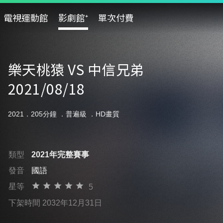
電視運動館
影劇館⁺
單次付費
樂天桃猿 VS 中信兄弟
2021/08/18
2021．205分鐘 ．
普遍級
．HD畫質
類型
2021年完整賽事
發音
國語
星等
5
下架時間 2032年12月31日