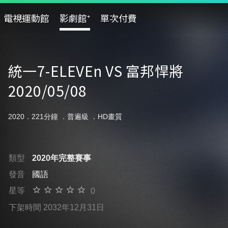
電視運動館
影劇館⁺
單次付費
統一7-ELEVEn VS 富邦悍將
2020/05/08
2020．221分鐘 ．
普遍級
．HD畫質
類型
2020年完整賽事
發音
國語
星等
0
下架時間 2032年12月31日