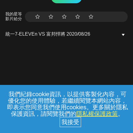
我的星等
影片給分
統一7-ELEVEn VS 富邦悍將 2020/08/26
我們紀錄cookie資訊，以提供客製化內容，可
{{notifyMsg}}
優化您的使用體驗，若繼續閱覽本網站內容，
常見問題
線上客服
服務條款
隱私權保護
即表示您同意我們使用cookies。更多關於隱私
保護資訊，請閱覽我們的
隱私權保護政策
。
中華電信股份有限公司個人家庭分公司
(統一編號：96979949) © 2026