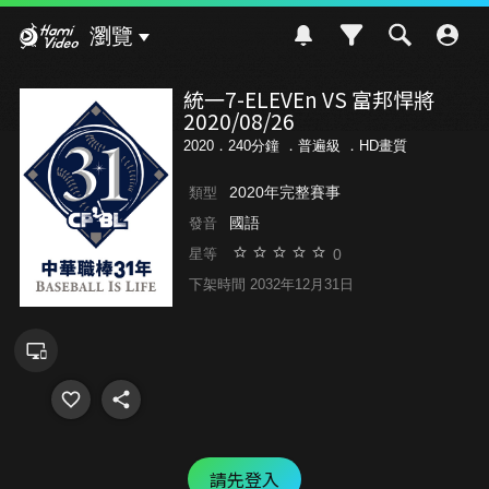
Hami Video
瀏覽
統一7-ELEVEn VS 富邦悍將
2020/08/26
2020．240分鐘 ．
普遍級
．HD畫質
2020年完整賽事
類型
國語
發音
0
星等
下架時間 2032年12月31日
請先登入