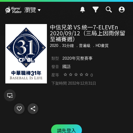
Hami Video
瀏覽
中信兄弟 VS 統一7-ELEVEn
2020/09/12（三局上因雨保留
至補賽週）
2020．31分鐘 ．
普遍級
．HD畫質
2020年完整賽事
類型
國語
發音
0
星等
下架時間 2032年12月31日
請先登入