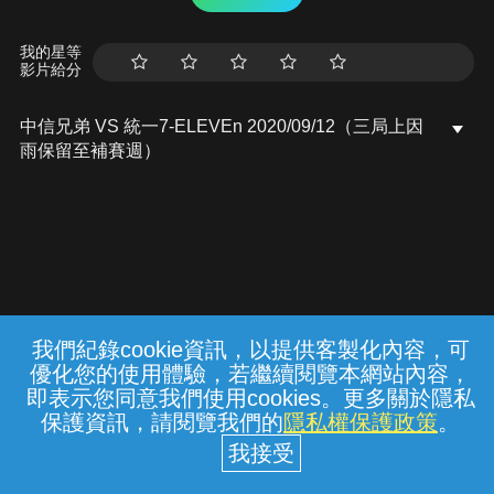
我的星等
影片給分
中信兄弟 VS 統一7-ELEVEn 2020/09/12（三局上因
雨保留至補賽週）
我們紀錄cookie資訊，以提供客製化內容，可
{{notifyMsg}}
優化您的使用體驗，若繼續閱覽本網站內容，
常見問題
線上客服
服務條款
隱私權保護
即表示您同意我們使用cookies。更多關於隱私
保護資訊，請閱覽我們的
隱私權保護政策
。
中華電信股份有限公司個人家庭分公司
(統一編號：96979949) © 2026