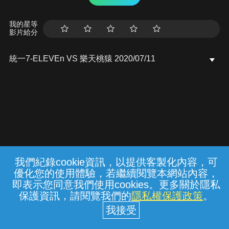
我的星等
影片給分
統一7-ELEVEn VS 樂天桃猿 2020/07/11
我們紀錄cookie資訊，以提供客製化內容，可
{{notifyMsg}}
優化您的使用體驗，若繼續閱覽本網站內容，
常見問題
線上客服
服務條款
隱私權保護
即表示您同意我們使用cookies。更多關於隱私
保護資訊，請閱覽我們的
隱私權保護政策
。
中華電信股份有限公司個人家庭分公司
(統一編號：96979949) © 2026