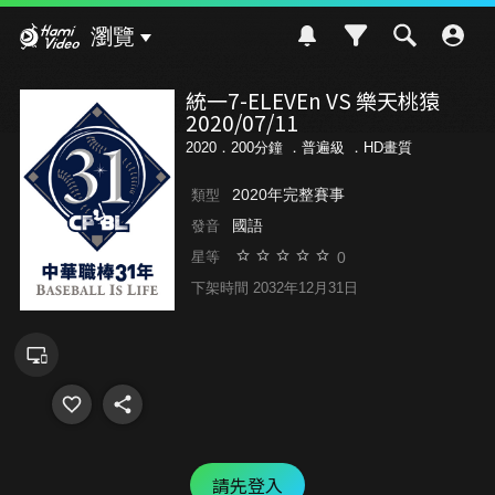
Hami Video
瀏覽
統一7-ELEVEn VS 樂天桃猿
2020/07/11
2020．200分鐘 ．
普遍級
．HD畫質
2020年完整賽事
類型
國語
發音
0
星等
下架時間 2032年12月31日
請先登入