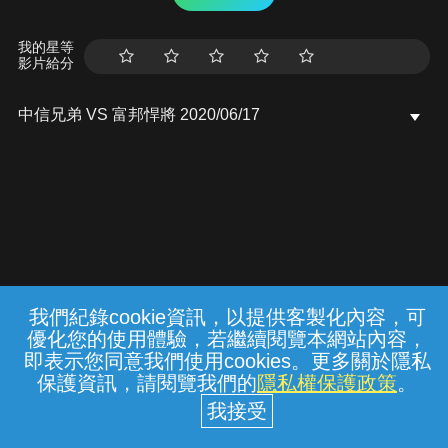
我的星等
影片給分
中信兄弟 VS 富邦悍將 2020/06/17
我們紀錄cookie資訊，以提供客製化內容，可
{{notifyMsg}}
優化您的使用體驗，若繼續閱覽本網站內容，
常見問題
線上客服
服務條款
隱私權保護
即表示您同意我們使用cookies。更多關於隱私
保護資訊，請閱覽我們的
隱私權保護政策
。
中華電信股份有限公司個人家庭分公司
(統一編號：96979949) © 2026