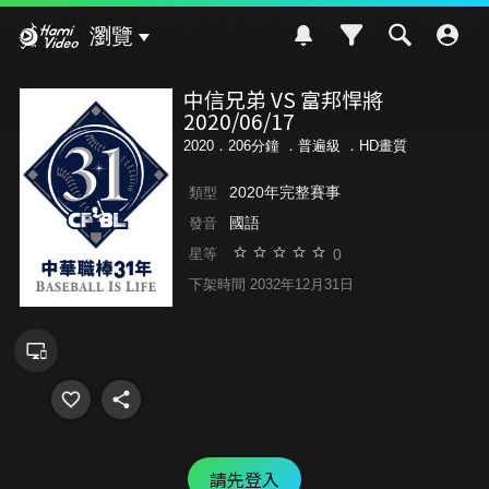
Hami Video
瀏覽
中信兄弟 VS 富邦悍將
2020/06/17
2020．206分鐘 ．
普遍級
．HD畫質
2020年完整賽事
類型
國語
發音
0
星等
下架時間 2032年12月31日
請先登入