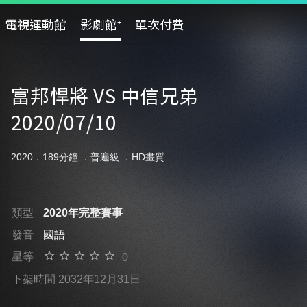
電視運動館
影劇館⁺
單次付費
富邦悍將 VS 中信兄弟
2020/07/10
2020．189分鐘 ．
普遍級
．HD畫質
類型
2020年完整賽事
發音
國語
星等
0
下架時間 2032年12月31日