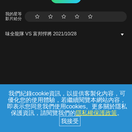
我的星等
影片給分
味全龍隊 VS 富邦悍將 2021/10/28
我們紀錄cookie資訊，以提供客製化內容，可
{{notifyMsg}}
優化您的使用體驗，若繼續閱覽本網站內容，
常見問題
線上客服
服務條款
隱私權保護
即表示您同意我們使用cookies。更多關於隱私
保護資訊，請閱覽我們的
隱私權保護政策
。
中華電信股份有限公司個人家庭分公司
(統一編號：96979949) © 2026