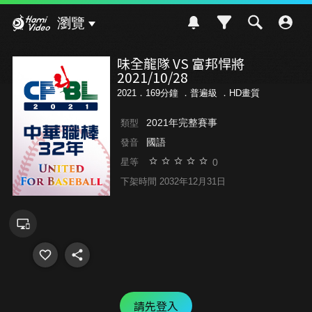
Hami Video
瀏覽
味全龍隊 VS 富邦悍將
2021/10/28
2021．169分鐘 ．
普遍級
．HD畫質
2021年完整賽事
類型
國語
發音
0
星等
下架時間 2032年12月31日
請先登入