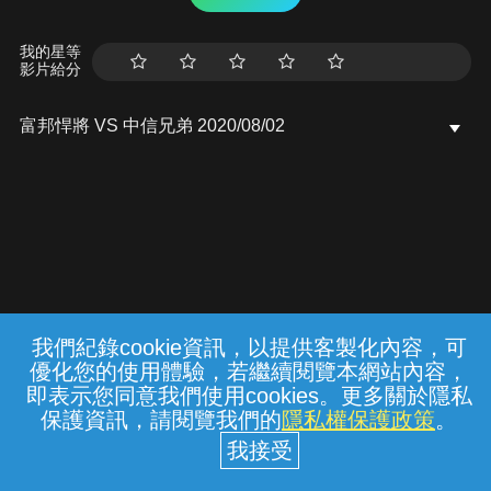
我的星等
影片給分
富邦悍將 VS 中信兄弟 2020/08/02
我們紀錄cookie資訊，以提供客製化內容，可
{{notifyMsg}}
優化您的使用體驗，若繼續閱覽本網站內容，
常見問題
線上客服
服務條款
隱私權保護
即表示您同意我們使用cookies。更多關於隱私
保護資訊，請閱覽我們的
隱私權保護政策
。
中華電信股份有限公司個人家庭分公司
(統一編號：96979949) © 2026