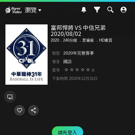
Hami Video
瀏覽
富邦悍將 VS 中信兄弟
2020/08/02
2020．240分鐘 ．
普遍級
．HD畫質
2020年完整賽事
類型
國語
發音
0
星等
下架時間 2032年12月31日
請先登入