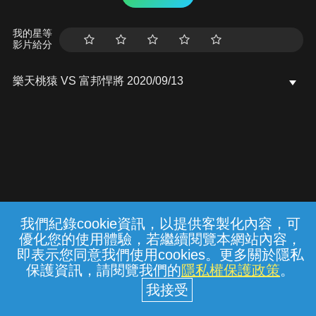
我的星等
影片給分
樂天桃猿 VS 富邦悍將 2020/09/13
我們紀錄cookie資訊，以提供客製化內容，可
{{notifyMsg}}
優化您的使用體驗，若繼續閱覽本網站內容，
常見問題
線上客服
服務條款
隱私權保護
即表示您同意我們使用cookies。更多關於隱私
保護資訊，請閱覽我們的
隱私權保護政策
。
中華電信股份有限公司個人家庭分公司
(統一編號：96979949) © 2026