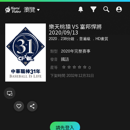
Hami Video
瀏覽
樂天桃猿 VS 富邦悍將
2020/09/13
2020．238分鐘 ．
普遍級
．HD畫質
2020年完整賽事
類型
國語
發音
0
星等
下架時間 2032年12月31日
請先登入