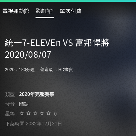
電視運動館
影劇館⁺
單次付費
統一7-ELEVEn VS 富邦悍將
2020/08/07
2020．180分鐘 ．
普遍級
．HD畫質
類型
2020年完整賽事
發音
國語
星等
0
下架時間 2032年12月31日