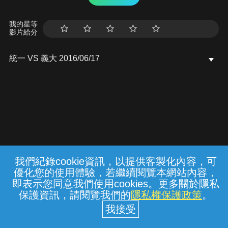
我的星等
影片給分
統一 VS 義大 2016/06/17
我們紀錄cookie資訊，以提供客製化內容，可
{{notifyMsg}}
優化您的使用體驗，若繼續閱覽本網站內容，
常見問題
線上客服
服務條款
隱私權保護
即表示您同意我們使用cookies。更多關於隱私
保護資訊，請閱覽我們的
隱私權保護政策
。
中華電信股份有限公司個人家庭分公司
(統一編號：96979949) © 2026