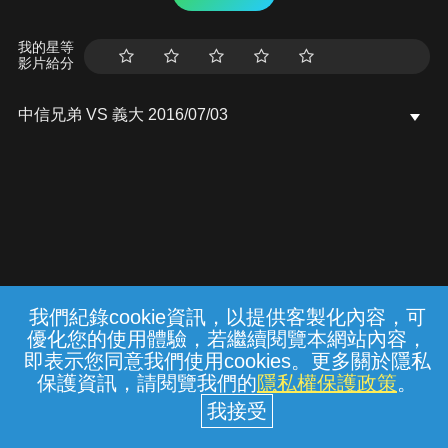
我的星等
影片給分
中信兄弟 VS 義大 2016/07/03
我們紀錄cookie資訊，以提供客製化內容，可
{{notifyMsg}}
優化您的使用體驗，若繼續閱覽本網站內容，
常見問題
線上客服
服務條款
隱私權保護
即表示您同意我們使用cookies。更多關於隱私
保護資訊，請閱覽我們的
隱私權保護政策
。
中華電信股份有限公司個人家庭分公司
(統一編號：96979949) © 2026