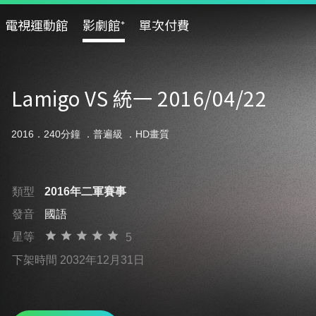
電視運動館
影劇館⁺
單次付費
Lamigo VS 統一 2016/04/22
2016．240分鐘 ．
普遍級
．HD畫質
類型
2016年二軍賽事
發音
國語
星等
5
下架時間 2032年12月31日