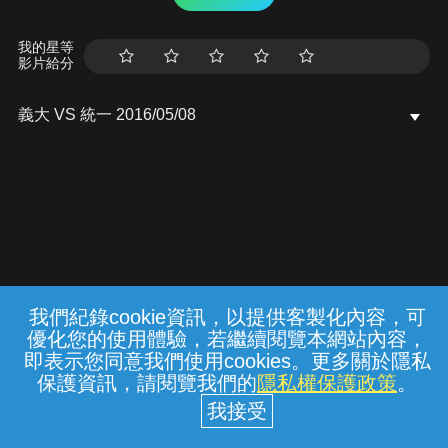
我的星等
影片給分
義大 VS 統一 2016/05/08
我們紀錄cookie資訊，以提供客製化內容，可
{{notifyMsg}}
優化您的使用體驗，若繼續閱覽本網站內容，
常見問題
線上客服
服務條款
隱私權保護
即表示您同意我們使用cookies。更多關於隱私
保護資訊，請閱覽我們的
隱私權保護政策
。
中華電信股份有限公司個人家庭分公司
(統一編號：96979949) © 2026