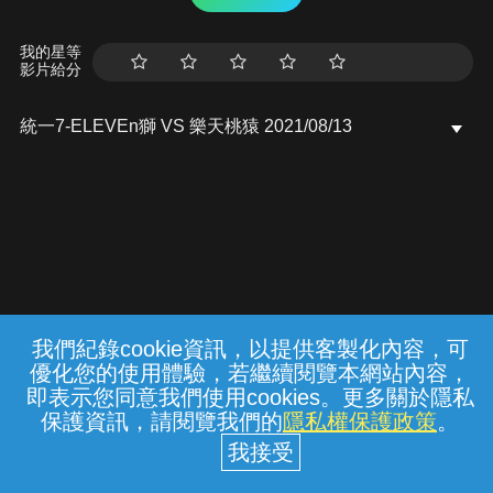
我的星等
影片給分
統一7-ELEVEn獅 VS 樂天桃猿 2021/08/13
我們紀錄cookie資訊，以提供客製化內容，可
{{notifyMsg}}
優化您的使用體驗，若繼續閱覽本網站內容，
常見問題
線上客服
服務條款
隱私權保護
即表示您同意我們使用cookies。更多關於隱私
保護資訊，請閱覽我們的
隱私權保護政策
。
中華電信股份有限公司個人家庭分公司
(統一編號：96979949) © 2026