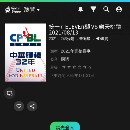
Hami Video
瀏覽
統一7-ELEVEn獅 VS 樂天桃猿
2021/08/13
2021．243分鐘 ．
普遍級
．HD畫質
2021年完整賽事
類型
國語
發音
0
星等
下架時間 2032年12月31日
請先登入