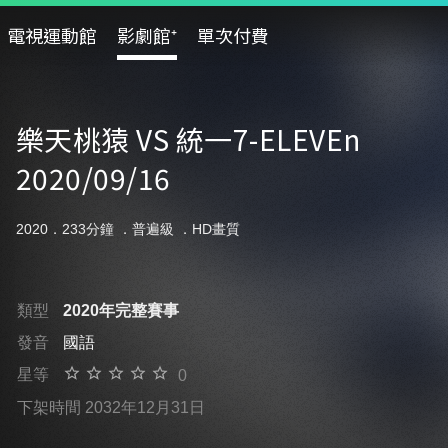
電視運動館
影劇館⁺
單次付費
樂天桃猿 VS 統一7-ELEVEn
2020/09/16
2020．233分鐘 ．
普遍級
．HD畫質
類型
2020年完整賽事
發音
國語
星等
0
下架時間 2032年12月31日