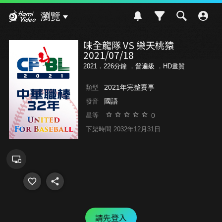
Hami Video
瀏覽
味全龍隊 VS 樂天桃猿
2021/07/18
2021．226分鐘 ．
普遍級
．HD畫質
2021年完整賽事
類型
國語
發音
0
星等
下架時間 2032年12月31日
請先登入