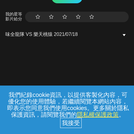
我的星等
影片給分
味全龍隊 VS 樂天桃猿 2021/07/18
我們紀錄cookie資訊，以提供客製化內容，可
{{notifyMsg}}
優化您的使用體驗，若繼續閱覽本網站內容，
常見問題
線上客服
服務條款
隱私權保護
即表示您同意我們使用cookies。更多關於隱私
保護資訊，請閱覽我們的
隱私權保護政策
。
中華電信股份有限公司個人家庭分公司
(統一編號：96979949) © 2026