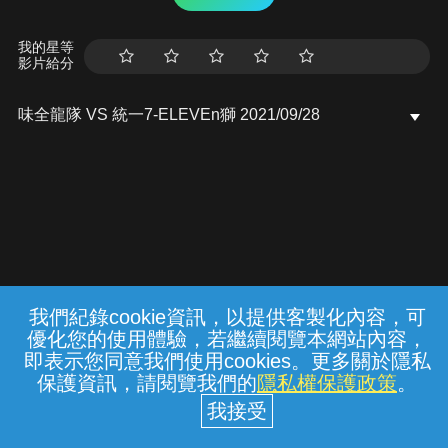
我的星等
影片給分
味全龍隊 VS 統一7-ELEVEn獅 2021/09/28
我們紀錄cookie資訊，以提供客製化內容，可
{{notifyMsg}}
優化您的使用體驗，若繼續閱覽本網站內容，
常見問題
線上客服
服務條款
隱私權保護
即表示您同意我們使用cookies。更多關於隱私
保護資訊，請閱覽我們的
隱私權保護政策
。
中華電信股份有限公司個人家庭分公司
(統一編號：96979949) © 2026