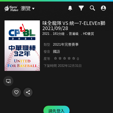
Hami Video
瀏覽
味全龍隊 VS 統一7-ELEVEn獅
2021/09/28
2021．181分鐘 ．
普遍級
．HD畫質
2021年完整賽事
類型
國語
發音
0
星等
下架時間 2032年12月31日
請先登入