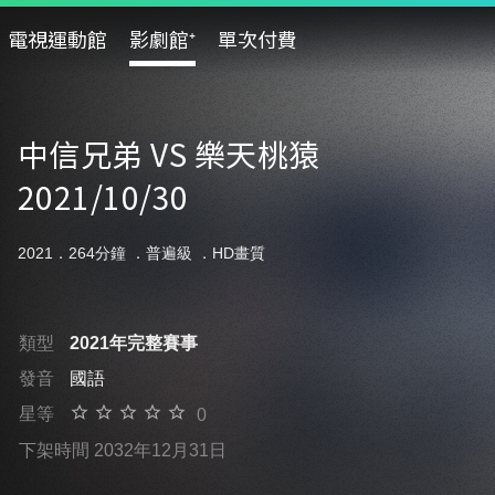
電視運動館
影劇館⁺
單次付費
中信兄弟 VS 樂天桃猿
2021/10/30
2021．264分鐘 ．
普遍級
．HD畫質
類型
2021年完整賽事
發音
國語
星等
0
下架時間 2032年12月31日