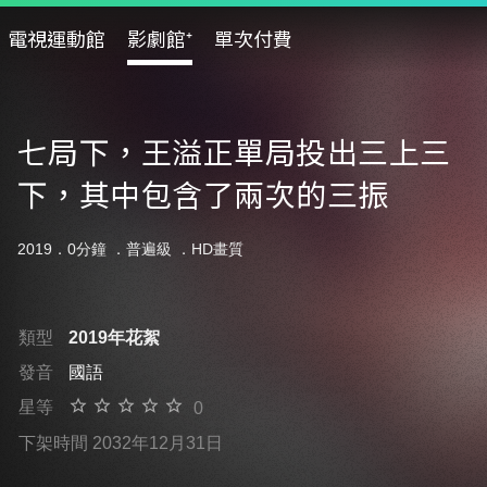
電視運動館
影劇館⁺
單次付費
七局下，王溢正單局投出三上三
下，其中包含了兩次的三振
2019．0分鐘 ．
普遍級
．HD畫質
類型
2019年花絮
發音
國語
星等
0
下架時間 2032年12月31日