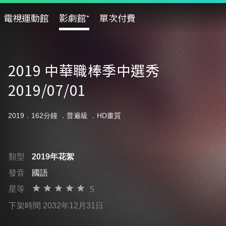
電視運動館
影劇館⁺
單次付費
2019 中華職棒季中選秀
2019/07/01
2019．162分鐘 ．
普遍級
．HD畫質
類型
2019年花絮
發音
國語
星等
5
下架時間 2032年12月31日