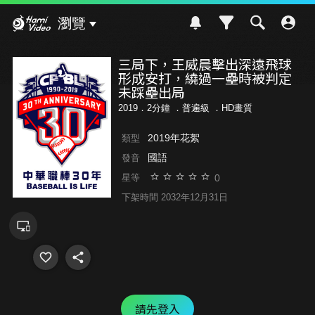
Hami Video
瀏覽
三局下，王威晨擊出深遠飛球
形成安打，繞過一壘時被判定
未踩壘出局
2019．2分鐘 ．
普遍級
．HD畫質
2019年花絮
類型
國語
發音
0
星等
下架時間 2032年12月31日
請先登入