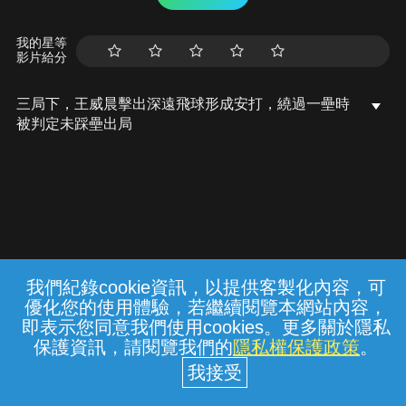
我的星等
影片給分
三局下，王威晨擊出深遠飛球形成安打，繞過一壘時
被判定未踩壘出局
我們紀錄cookie資訊，以提供客製化內容，可
{{notifyMsg}}
優化您的使用體驗，若繼續閱覽本網站內容，
常見問題
線上客服
服務條款
隱私權保護
即表示您同意我們使用cookies。更多關於隱私
保護資訊，請閱覽我們的
隱私權保護政策
。
中華電信股份有限公司個人家庭分公司
(統一編號：96979949) © 2026