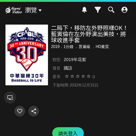
Hami Video
瀏覽
二局下，移防左外野照樣OK！
藍寅倫在左外野演出美技，將
球收進手套
2019．1分鐘 ．
普遍級
．HD畫質
2019年花絮
類型
國語
發音
0
星等
下架時間 2032年12月31日
請先登入