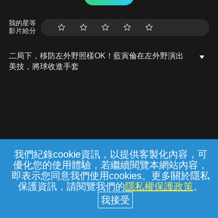
我的星等
影片給分
二局下，移防左外野照樣OK！藍寅倫在左外野演出
美技，將球收進手套
我們紀錄cookie資訊，以提供客製化內容，可
{{notifyMsg}}
優化您的使用體驗，若繼續閱覽本網站內容，
常見問題
線上客服
服務條款
隱私權保護
即表示您同意我們使用cookies。更多關於隱私
保護資訊，請閱覽我們的
隱私權保護政策
。
中華電信股份有限公司個人家庭分公司
(統一編號：96979949) © 2026