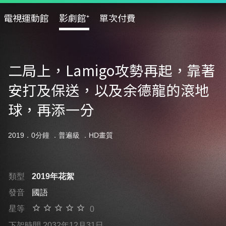
電視運動館
影劇館⁺
單次付費
二局上，Lamigo攻勢再起，靠著
安打及保送，以及余德龍的滾地
球，再添一分
2019．0分鐘 ．
普遍級
．HD畫質
類型
2019年花絮
發音
國語
星等
0
下架時間 2032年12月31日