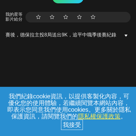
我的星等
影片給分
賽後，德保拉主投8局送出9K，追平中職季後賽紀錄
我們紀錄cookie資訊，以提供客製化內容，可
{{notifyMsg}}
優化您的使用體驗，若繼續閱覽本網站內容，
常見問題
線上客服
服務條款
隱私權保護
即表示您同意我們使用cookies。更多關於隱私
保護資訊，請閱覽我們的
隱私權保護政策
。
中華電信股份有限公司個人家庭分公司
(統一編號：96979949) © 2026