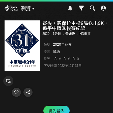
Hami Video
瀏覽
賽後，德保拉主投8局送出9K，
追平中職季後賽紀錄
2020．1分鐘 ．
普遍級
．HD畫質
2020年花絮
類型
國語
發音
0
星等
下架時間 2032年12月31日
請先登入