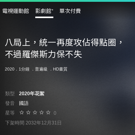
電視運動館
影劇館⁺
單次付費
八局上，統一再度攻佔得點圈，
不過羅傑斯力保不失
2020．1分鐘 ．
普遍級
．HD畫質
類型
2020年花絮
發音
國語
星等
0
下架時間 2032年12月31日