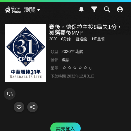
Hami Video
瀏覽
賽後，德保拉主投8局失1分，
獲選賽後MVP
2020．6分鐘 ．
普遍級
．HD畫質
2020年花絮
類型
國語
發音
0
星等
下架時間 2032年12月31日
請先登入