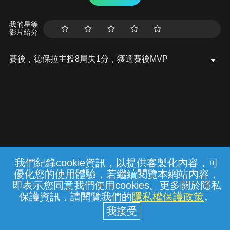
我的星等
影片給分
賽後，德保拉主投8局失1分，獲選賽後MVP
我們紀錄cookie資訊，以提供客製化內容，可
{{notifyMsg}}
優化您的使用體驗，若繼續閱覽本網站內容，
常見問題
線上客服
服務條款
隱私權保護
即表示您同意我們使用cookies。更多關於隱私
保護資訊，請閱覽我們的
隱私權保護政策
。
中華電信股份有限公司個人家庭分公司
(統一編號：96979949) © 2026