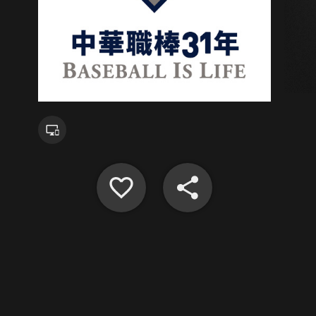
{{notifyMsg}}