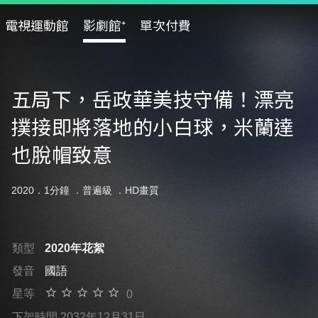
電視運動館
影劇館⁺
單次付費
五局下，岳政華美技守備！漂亮
撲接即將落地的小白球，米蘭達
也脫帽致意
2020．1分鐘 ．
普遍級
．HD畫質
類型
2020年花絮
發音
國語
星等
0
下架時間 2032年12月31日