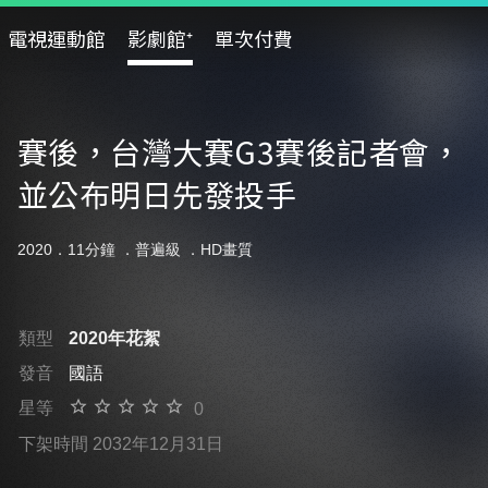
電視運動館
影劇館⁺
單次付費
賽後，台灣大賽G3賽後記者會，
並公布明日先發投手
2020．11分鐘 ．
普遍級
．HD畫質
類型
2020年花絮
發音
國語
星等
0
下架時間 2032年12月31日