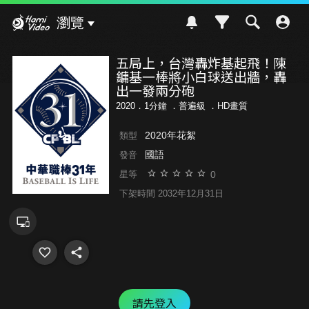
Hami Video
瀏覽
五局上，台灣轟炸基起飛！陳
鏞基一棒將小白球送出牆，轟
出一發兩分砲
2020．1分鐘 ．
普遍級
．HD畫質
2020年花絮
類型
國語
發音
0
星等
下架時間 2032年12月31日
請先登入