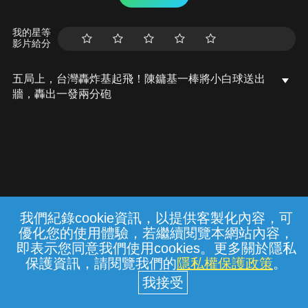
我的星等
影片給分
五局上，台灣轟炸基起飛！陳鏞基一棒將小白球送出
牆，轟出一發兩分砲
我們紀錄cookie資訊，以提供客製化內容，可
{{notifyMsg}}
優化您的使用體驗，若繼續閱覽本網站內容，
常見問題
線上客服
服務條款
隱私權保護
即表示您同意我們使用cookies。更多關於隱私
保護資訊，請閱覽我們的
隱私權保護政策
。
中華電信股份有限公司個人家庭分公司
(統一編號：96979949) © 2026