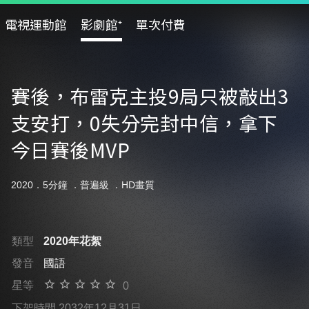
電視運動館
影劇館⁺
單次付費
賽後，布雷克主投9局只被敲出3
支安打，0失分完封中信，拿下
今日賽後MVP
2020．5分鐘 ．
普遍級
．HD畫質
類型
2020年花絮
發音
國語
星等
0
下架時間 2032年12月31日