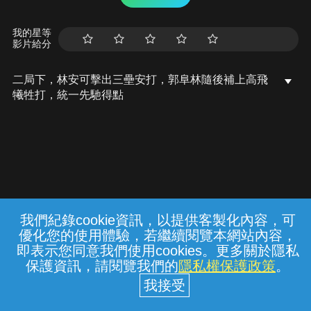
我的星等
影片給分
二局下，林安可擊出三壘安打，郭阜林隨後補上高飛
犧牲打，統一先馳得點
我們紀錄cookie資訊，以提供客製化內容，可
{{notifyMsg}}
優化您的使用體驗，若繼續閱覽本網站內容，
常見問題
線上客服
服務條款
隱私權保護
即表示您同意我們使用cookies。更多關於隱私
保護資訊，請閱覽我們的
隱私權保護政策
。
中華電信股份有限公司個人家庭分公司
(統一編號：96979949) © 2026