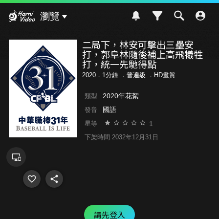
Hami Video
瀏覽
二局下，林安可擊出三壘安
打，郭阜林隨後補上高飛犧牲
打，統一先馳得點
2020．1分鐘 ．
普遍級
．HD畫質
2020年花絮
類型
國語
發音
1
星等
下架時間 2032年12月31日
請先登入