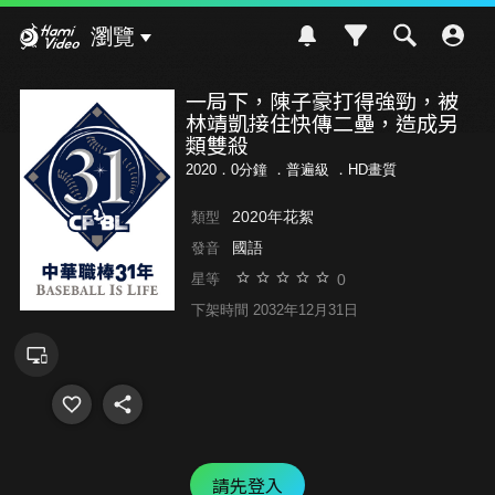
Hami Video
瀏覽
一局下，陳子豪打得強勁，被
林靖凱接住快傳二壘，造成另
類雙殺
2020．0分鐘 ．
普遍級
．HD畫質
2020年花絮
類型
國語
發音
0
星等
下架時間 2032年12月31日
請先登入