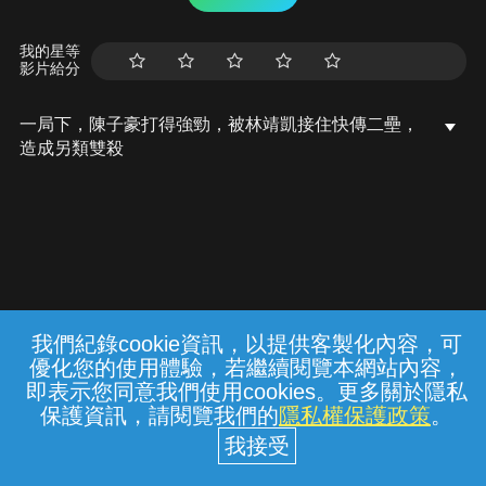
我的星等
影片給分
一局下，陳子豪打得強勁，被林靖凱接住快傳二壘，
造成另類雙殺
我們紀錄cookie資訊，以提供客製化內容，可
{{notifyMsg}}
優化您的使用體驗，若繼續閱覽本網站內容，
常見問題
線上客服
服務條款
隱私權保護
即表示您同意我們使用cookies。更多關於隱私
保護資訊，請閱覽我們的
隱私權保護政策
。
中華電信股份有限公司個人家庭分公司
(統一編號：96979949) © 2026