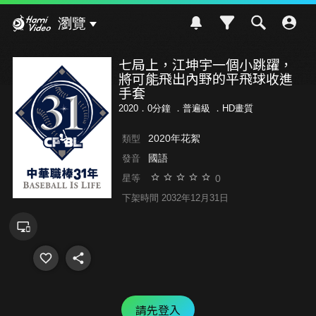
Hami Video
瀏覽
七局上，江坤宇一個小跳躍，
將可能飛出內野的平飛球收進
手套
2020．0分鐘 ．
普遍級
．HD畫質
2020年花絮
類型
國語
發音
0
星等
下架時間 2032年12月31日
請先登入