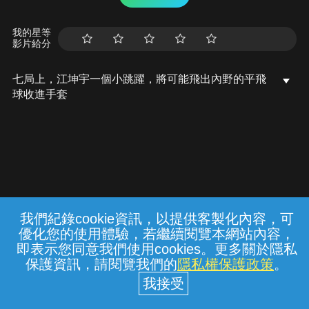
我的星等
影片給分
七局上，江坤宇一個小跳躍，將可能飛出內野的平飛
球收進手套
我們紀錄cookie資訊，以提供客製化內容，可
{{notifyMsg}}
優化您的使用體驗，若繼續閱覽本網站內容，
常見問題
線上客服
服務條款
隱私權保護
即表示您同意我們使用cookies。更多關於隱私
保護資訊，請閱覽我們的
隱私權保護政策
。
中華電信股份有限公司個人家庭分公司
(統一編號：96979949) © 2026