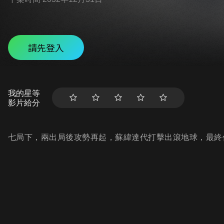
請先登入
我的星等
影片給分
七局下，兩出局後攻勢再起，蘇緯達代打擊出滾地球，最終