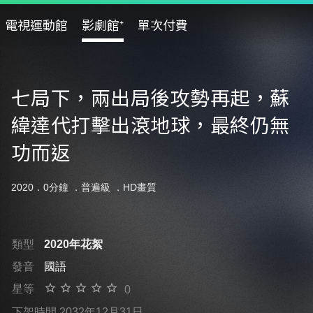
電視運動館
影劇館⁺
單次付費
七局下，兩出局後攻勢再起，蘇
緯達代打擊出滾地球，最終仍無
功而返
2020．0分鐘 ．
普遍級
．HD畫質
類型
2020年花絮
發音
國語
星等
0
下架時間 2032年12月31日