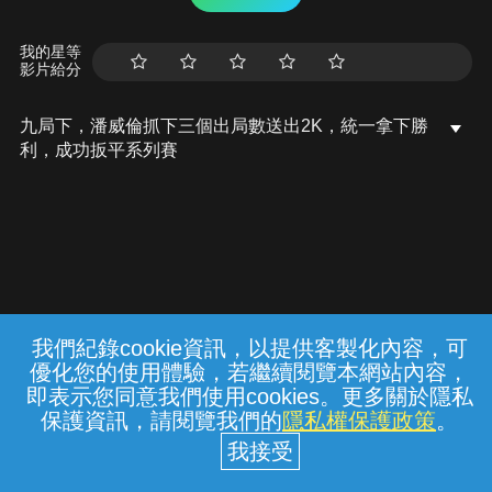
我的星等
影片給分
九局下，潘威倫抓下三個出局數送出2K，統一拿下勝
利，成功扳平系列賽
我們紀錄cookie資訊，以提供客製化內容，可
{{notifyMsg}}
優化您的使用體驗，若繼續閱覽本網站內容，
常見問題
線上客服
服務條款
隱私權保護
即表示您同意我們使用cookies。更多關於隱私
保護資訊，請閱覽我們的
隱私權保護政策
。
中華電信股份有限公司個人家庭分公司
(統一編號：96979949) © 2026