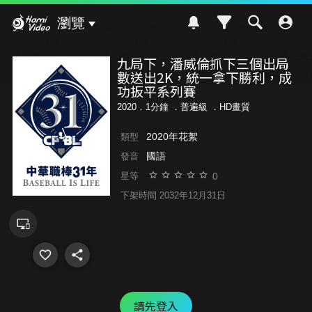
Hami Video
瀏覽
九局下，潘威倫抓下三個出局
數送出2K，統一拿下勝利，成
功扳平系列賽
2020．1分鐘 ．
普遍級
．HD畫質
2020年花絮
類型
國語
發音
0
星等
下架時間 2032年12月31日
請先登入