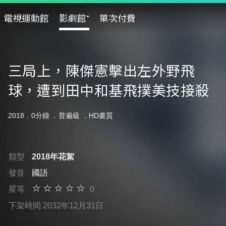
電視運動館
影劇館⁺
單次付費
三局上，陳傑憲擊出左外野飛
球，遭到田中和基飛撲美技接殺
2018．0分鐘 ．
普遍級
．HD畫質
類型
2018年花絮
發音
國語
星等
0
下架時間 2032年12月31日