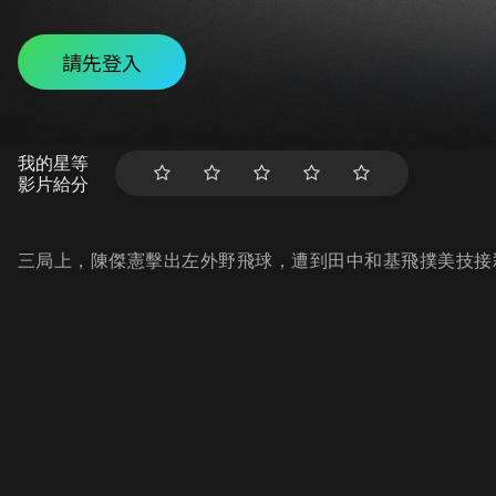
請先登入
我的星等
影片給分
三局上，陳傑憲擊出左外野飛球，遭到田中和基飛撲美技接