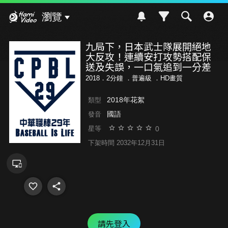
Hami Video
瀏覽
九局下，日本武士隊展開絕地
大反攻！連續安打攻勢搭配保
送及失誤，一口氣追到一分差
2018．2分鐘 ．
普遍級
．HD畫質
2018年花絮
類型
國語
發音
0
星等
下架時間 2032年12月31日
請先登入