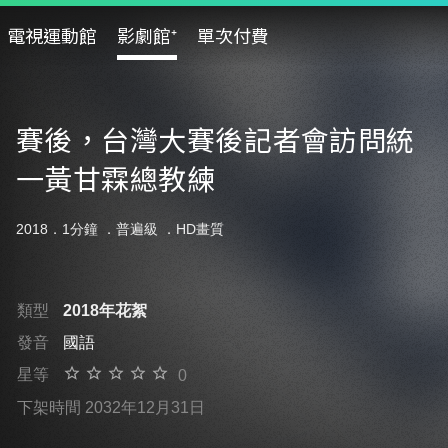
電視運動館
影劇館⁺
單次付費
賽後，台灣大賽後記者會訪問統
一黃甘霖總教練
2018．1分鐘 ．
普遍級
．HD畫質
類型
2018年花絮
發音
國語
星等
0
下架時間 2032年12月31日